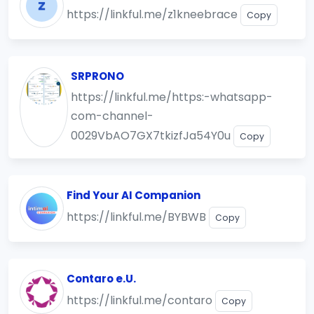
https://linkful.me/z1kneebrace
Copy
SRPRONO
https://linkful.me/https:-whatsapp-
com-channel-
0029VbAO7GX7tkizfJa54Y0u
Copy
Find Your AI Companion
https://linkful.me/BYBWB
Copy
Contaro e.U.
https://linkful.me/contaro
Copy